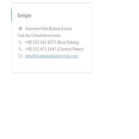
İletişim
Altıevler Mah.Bülent Ecevit
Sok.No:5 Narlıdere/İzmir
+90 532 421 8075 (Rıza Özkılıç)
+90 532 472 1847 (Cumhur Peker)
info@sigmatekelektronik.com